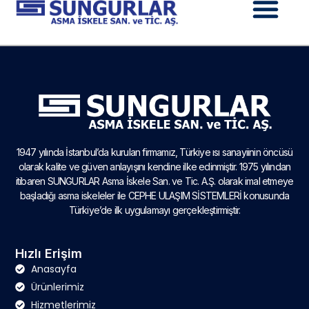
1947 yılında İstanbul’da kurulan firmamız, Türkiye ısı sanayiinin öncüsü
olarak kalite ve güven anlayışını kendine ilke edinmiştir. 1975 yılından
itibaren SUNGURLAR Asma İskele San. ve Tic. A.Ş. olarak imal etmeye
başladığı asma iskeleler ile CEPHE ULAŞIM SİSTEMLERİ konusunda
Türkiye’de ilk uygulamayı gerçekleştirmiştir.
Hızlı Erişim
Anasayfa
Ürünlerimiz
Hizmetlerimiz